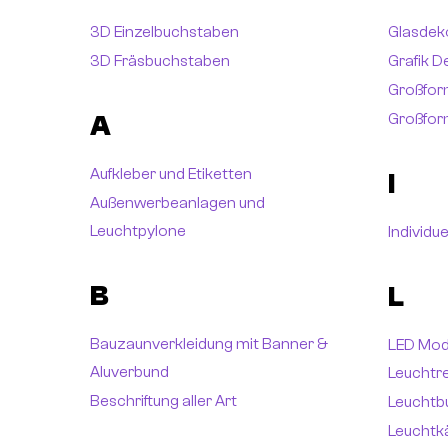
3D Einzelbuchstaben
Glasdeko
3D Fräsbuchstaben
Grafik D
Großfor
A
Großfor
Aufkleber und Etiketten
I
Außenwerbeanlagen und
Leuchtpylone
Individu
B
L
Bauzaunverkleidung mit Banner &
LED Mod
Aluverbund
Leuchtr
Beschriftung aller Art
Leuchtb
Leuchtka