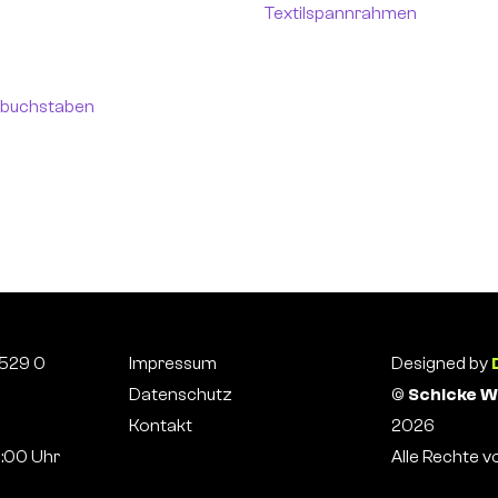
Textilspannrahmen
ylbuchstaben
8529 0
Impressum
Designed by
Datenschutz
©
Schicke W
Kontakt
2026
7:00 Uhr
Alle Rechte v