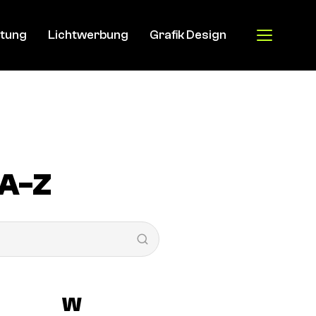
Menu
tung
Lichtwerbung
Grafik Design
Menu
A-Z
W