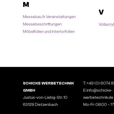
M
V
Messebau & Veranstaltungen
Messebeschriftungen
Vollacr
Möbelfolien und Interiorfolien
SCHICKE WERBETECHNIK
T:
+49 (0) 6074 
GMBH
E:
info@schicke-
Justus-von-Liebig-Str. 10
werbetechnik.de
63128 Dietzenbach
Mo-Fr: 08:00 – 1