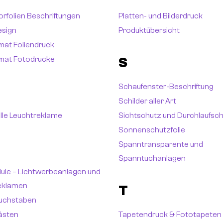
rfolien Beschriftungen
Platten- und Bilderdruck
esign
Produktübersicht
mat Foliendruck
mat Fotodrucke
S
Schaufenster-Beschriftung
Schilder aller Art
elle Leuchtreklame
Sichtschutz und Durchlaufsc
Sonnenschutzfolie
Spanntransparente und
Spanntuchanlagen
ule – Lichtwerbeanlagen und
eklamen
T
uchstaben
̈sten
Tapetendruck & Fototapeten