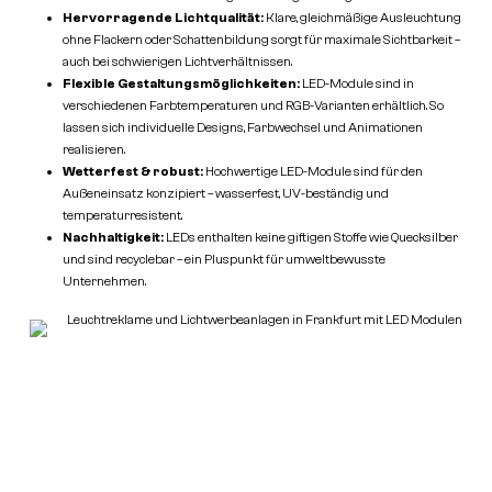
Hervorragende Lichtqualität:
Klare, gleichmäßige Ausleuchtung
ohne Flackern oder Schattenbildung sorgt für maximale Sichtbarkeit –
auch bei schwierigen Lichtverhältnissen.
Flexible Gestaltungsmöglichkeiten:
LED-Module sind in
verschiedenen Farbtemperaturen und RGB-Varianten erhältlich. So
lassen sich individuelle Designs, Farbwechsel und Animationen
realisieren.
Wetterfest & robust:
Hochwertige LED-Module sind für den
Außeneinsatz konzipiert – wasserfest, UV-beständig und
temperaturresistent.
Nachhaltigkeit:
LEDs enthalten keine giftigen Stoffe wie Quecksilber
und sind recyclebar – ein Pluspunkt für umweltbewusste
Unternehmen.