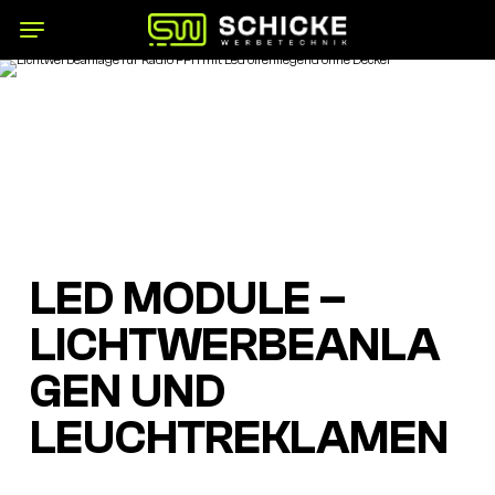
Skip
Menu
Menu
to
main
content
LED MODULE –
LICHTWERBEANLA
GEN UND
LEUCHTREKLAMEN