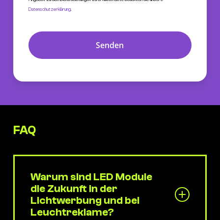
Datenschutzerklärung
.
Senden
This
field
should
be
left
blank
FAQ
Warum sind LED Module
die Zukunft in der
Lichtwerbung und bei
Leuchtreklame?