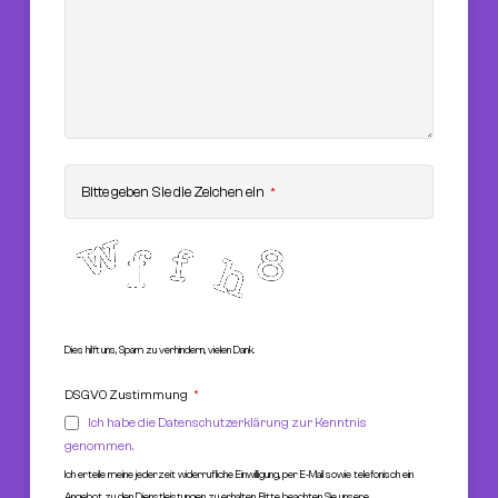
Bitte geben Sie die Zeichen ein
*
Dies hilft uns, Spam zu verhindern, vielen Dank.
DSGVO Zustimmung
*
Ich habe die Datenschutzerklärung zur Kenntnis
genommen.
Ich erteile meine jederzeit widerrufliche Einwilligung, per E-Mail sowie telefonisch ein
Angebot zu den Dienstleistungen zu erhalten. Bitte beachten Sie unsere