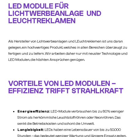
LED MODULE FÜR
LICHTWERBEANLAGE UND
LEUCHTREKLAMEN
Als Hersteller von Lichtwerbeanlagen und LEuchtreklemen ist uns daran
gelegen, ein hochwertiges Produkt, welches in allen Bereichen überzeugt zu
fertigen und zu liefern. Wir arbeiten daher nur mit neuster Technologie und
LED Modulen, die höchten Ansprüchen genügen.
VORTEILE VON LED MODULEN –
EFFIZIENZ TRIFFT STRAHLKRAFT
Energieeffizienz:
LED-Module verbrauchen bis zu 80 % weniger
Strom als herkömmliche Leuchtstoffröhren oder Neonröhren. Das
senkt die Betriebskosten und schont die Umwelt.
Langlebigkeit:
LEDs haben eine Lebensdauer von bis zu 50.000
Stunden – das bedeutet weniger Wartung und längere Einsatzzeiten.