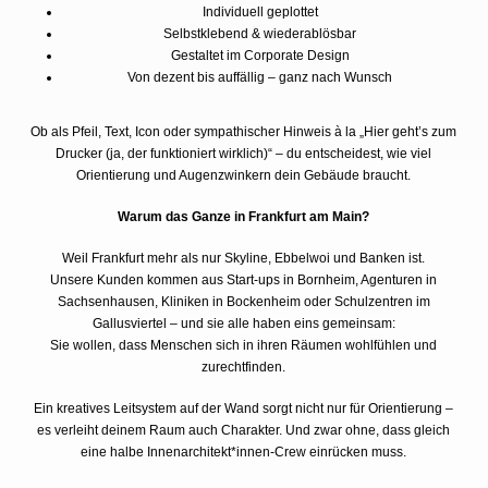
Individuell geplottet
Selbstklebend & wiederablösbar
Gestaltet im Corporate Design
Von dezent bis auffällig – ganz nach Wunsch
Ob als Pfeil, Text, Icon oder sympathischer Hinweis à la „Hier geht’s zum
Drucker (ja, der funktioniert wirklich)“ – du entscheidest, wie viel
Orientierung und Augenzwinkern dein Gebäude braucht.
Warum das Ganze in Frankfurt am Main?
Weil Frankfurt mehr als nur Skyline, Ebbelwoi und Banken ist.
Unsere Kunden kommen aus Start-ups in Bornheim, Agenturen in
Sachsenhausen, Kliniken in Bockenheim oder Schulzentren im
Gallusviertel – und sie alle haben eins gemeinsam:
Sie wollen, dass Menschen sich in ihren Räumen wohlfühlen und
zurechtfinden.
Ein kreatives Leitsystem auf der Wand sorgt nicht nur für Orientierung –
es verleiht deinem Raum auch Charakter. Und zwar ohne, dass gleich
eine halbe Innenarchitekt*innen-Crew einrücken muss.