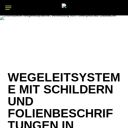
Skip
Menu
Menu
to
main
content
WEGELEITSYSTEM
E MIT SCHILDERN
UND
FOLIENBESCHRIF
TUNGEN IN